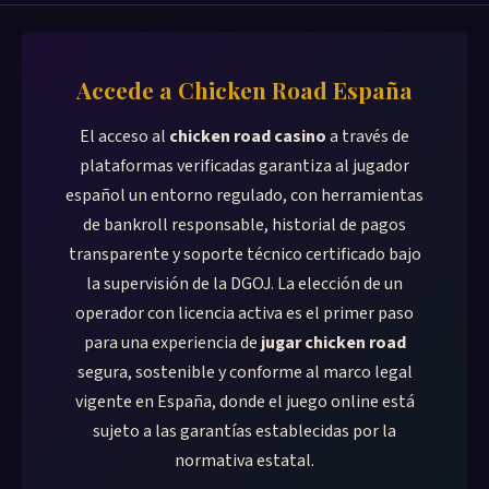
juego que incorporan elementos de board game o mecánicas de
progresión similares a las tragaperras. La diferencia principal
respecto al crash clásico es la estructura de múltiples etapas
con apuestas independientes en cada fase.
Accede a Chicken Road España
El acceso al
chicken road casino
a través de
plataformas verificadas garantiza al jugador
español un entorno regulado, con herramientas
de bankroll responsable, historial de pagos
transparente y soporte técnico certificado bajo
la supervisión de la DGOJ. La elección de un
operador con licencia activa es el primer paso
para una experiencia de
jugar chicken road
segura, sostenible y conforme al marco legal
vigente en España, donde el juego online está
sujeto a las garantías establecidas por la
normativa estatal.