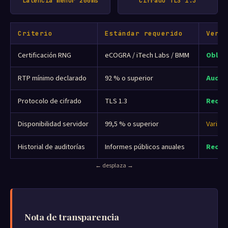
Latencia menor 200ms
Cifrado TLS 1.3
Criterio
Estándar requerido
Verif
Certificación RNG
eCOGRA / iTech Labs / BMM
Oblig
RTP mínimo declarado
92 % o superior
Audit
Protocolo de cifrado
TLS 1.3
Reque
Disponibilidad servidor
99,5 % o superior
Variabl
Historial de auditorías
Informes públicos anuales
Reco
← desplaza →
Nota de transparencia