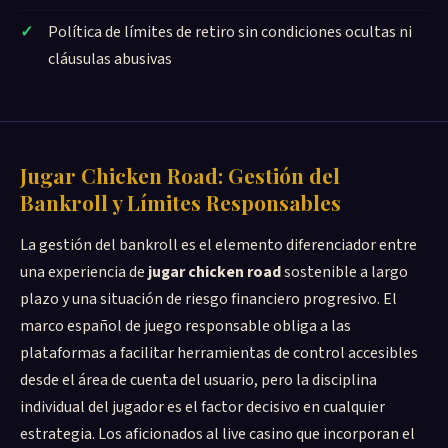
Política de límites de retiro sin condiciones ocultas ni
cláusulas abusivas
Jugar Chicken Road: Gestión del
Bankroll y Límites Responsables
La gestión del bankroll es el elemento diferenciador entre
una experiencia de
jugar chicken road
sostenible a largo
plazo y una situación de riesgo financiero progresivo. El
marco español de juego responsable obliga a las
plataformas a facilitar herramientas de control accesibles
desde el área de cuenta del usuario, pero la disciplina
individual del jugador es el factor decisivo en cualquier
estrategia. Los aficionados al live casino que incorporan el