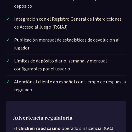
depósito
Integración con el Registro General de Interdicciones
de Acceso al Juego (RGIAJ)
Publicación mensual de estadísticas de devolución al
jugador
Límites de depósito diario, semanal y mensual
configurables por el usuario
Atención al cliente en español con tiempo de respuesta
regulado
Advertencia regulatoria
El
chicken road casino
operado sin licencia DGOJ