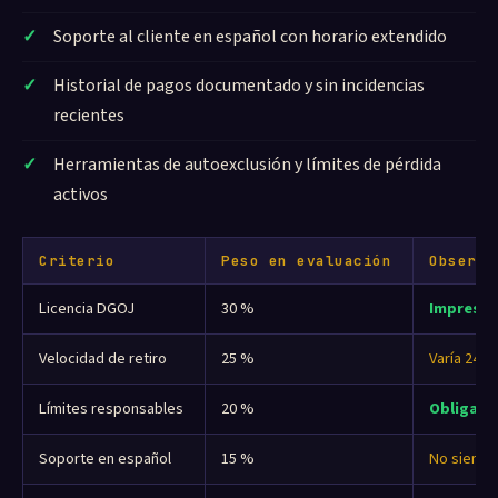
Soporte al cliente en español con horario extendido
Historial de pagos documentado y sin incidencias
recientes
Herramientas de autoexclusión y límites de pérdida
activos
Criterio
Peso en evaluación
Observa
Licencia DGOJ
30 %
Impresci
Velocidad de retiro
25 %
Varía 24-7
Límites responsables
20 %
Obligato
Soporte en español
15 %
No siempr