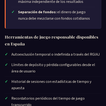
máxima independiente de los resultados
Separación de fondos:
el dinero de juego
nunca debe mezclarse con fondos cotidianos
Herramientas de juego responsable disponibles
en España
Autoexclusión temporal o indefinida a través del RGIAJ
Límites de depósito y pérdida configurables desde el
área de usuario
Historial de sesiones con estadísticas de tiempo y
apuesta
Recordatorios periódicos del tiempo de juego
transcurrido