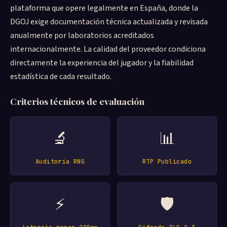
plataforma que opere legalmente en España, donde la
DGOJ exige documentación técnica actualizada y revisada
anualmente por laboratorios acreditados
internacionalmente. La calidad del proveedor condiciona
directamente la experiencia del jugador y la fiabilidad
estadística de cada resultado.
Criterios técnicos de evaluación
🔬
📊
Auditoría RNG
RTP Publicado
⚡
🛡️