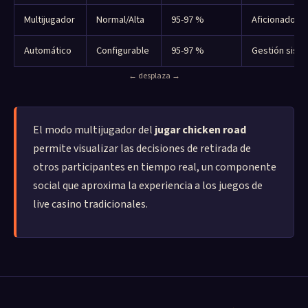
Multijugador
Normal/Alta
95-97 %
Aficionado li
Automático
Configurable
95-97 %
Gestión sist
← desplaza →
El modo multijugador del
jugar chicken road
permite visualizar las decisiones de retirada de
otros participantes en tiempo real, un componente
social que aproxima la experiencia a los juegos de
live casino tradicionales.