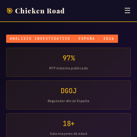
🎯
Chicken Road
☰
ANÁLISIS INVESTIGATIVO · ESPAÑA · 2026
97%
RTP máximo publicado
DGOJ
Regulador oficial España
18+
Solo mayores de edad