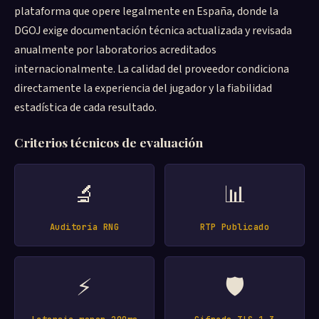
plataforma que opere legalmente en España, donde la
DGOJ exige documentación técnica actualizada y revisada
anualmente por laboratorios acreditados
internacionalmente. La calidad del proveedor condiciona
directamente la experiencia del jugador y la fiabilidad
estadística de cada resultado.
Criterios técnicos de evaluación
🔬
📊
Auditoría RNG
RTP Publicado
⚡
🛡️