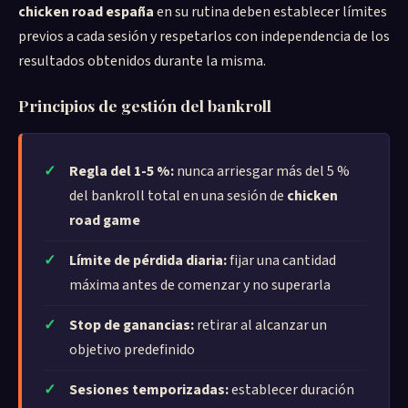
chicken road españa
en su rutina deben establecer límites
previos a cada sesión y respetarlos con independencia de los
resultados obtenidos durante la misma.
Principios de gestión del bankroll
Regla del 1-5 %:
nunca arriesgar más del 5 %
del bankroll total en una sesión de
chicken
road game
Límite de pérdida diaria:
fijar una cantidad
máxima antes de comenzar y no superarla
Stop de ganancias:
retirar al alcanzar un
objetivo predefinido
Sesiones temporizadas:
establecer duración