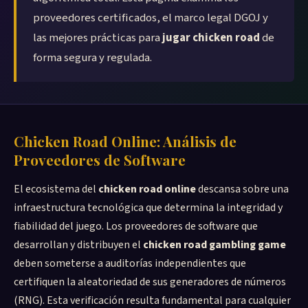
proveedores certificados, el marco legal DGOJ y
las mejores prácticas para
jugar chicken road
de
forma segura y regulada.
Chicken Road Online: Análisis de
Proveedores de Software
El ecosistema del
chicken road online
descansa sobre una
infraestructura tecnológica que determina la integridad y
fiabilidad del juego. Los proveedores de software que
desarrollan y distribuyen el
chicken road gambling game
deben someterse a auditorías independientes que
certifiquen la aleatoriedad de sus generadores de números
(RNG). Esta verificación resulta fundamental para cualquier