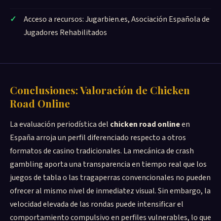
Acceso a recursos: Jugarbien.es, Asociación Española de
Jugadores Rehabilitados
Conclusiones: Valoración de Chicken
Road Online
La evaluación periodística del
chicken road online
en
España arroja un perfil diferenciado respecto a otros
formatos de casino tradicionales. La mecánica de crash
gambling aporta una transparencia en tiempo real que los
juegos de tabla o las tragaperras convencionales no pueden
ofrecer al mismo nivel de inmediatez visual. Sin embargo, la
velocidad elevada de las rondas puede intensificar el
comportamiento compulsivo en perfiles vulnerables, lo que