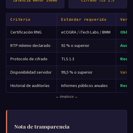
Latencia menor 200ms
Cifrado TLS 1.3
Criterio
Estándar requerido
Verif
Certificación RNG
eCOGRA / iTech Labs / BMM
Oblig
RTP mínimo declarado
92 % o superior
Audit
Protocolo de cifrado
TLS 1.3
Reque
Disponibilidad servidor
99,5 % o superior
Variabl
Historial de auditorías
Informes públicos anuales
Reco
← desplaza →
Nota de transparencia