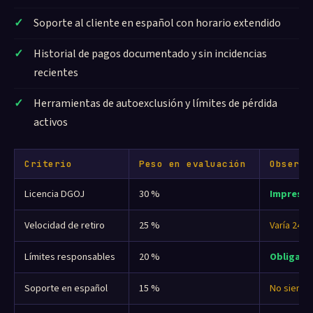
Soporte al cliente en español con horario extendido
Historial de pagos documentado y sin incidencias
recientes
Herramientas de autoexclusión y límites de pérdida
activos
Criterio
Peso en evaluación
Observa
Licencia DGOJ
30 %
Impresci
Velocidad de retiro
25 %
Varía 24-7
Límites responsables
20 %
Obligato
Soporte en español
15 %
No siempr