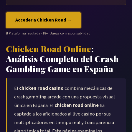
Acceder a Chicken Road →
🔒 Plataforma regulada · 18+ · Juega con responsabilidad
Chicken Road Online
:
Análisis Completo del Crash
Gambling Game en España
El
chicken road casino
combina mecánicas de
crash gambling arcade con una propuesta visual
única en España. El
chicken road online
ha
captado a los aficionados al live casino por sus
multiplicadores en tiempo real y transparencia
algorítmica total. Esta página examina los