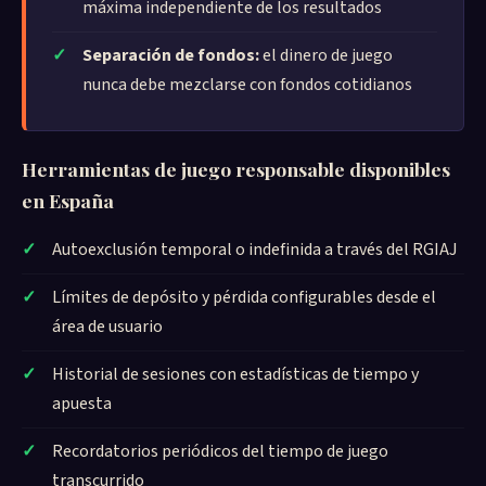
máxima independiente de los resultados
Separación de fondos:
el dinero de juego
nunca debe mezclarse con fondos cotidianos
Herramientas de juego responsable disponibles
en España
Autoexclusión temporal o indefinida a través del RGIAJ
Límites de depósito y pérdida configurables desde el
área de usuario
Historial de sesiones con estadísticas de tiempo y
apuesta
Recordatorios periódicos del tiempo de juego
transcurrido