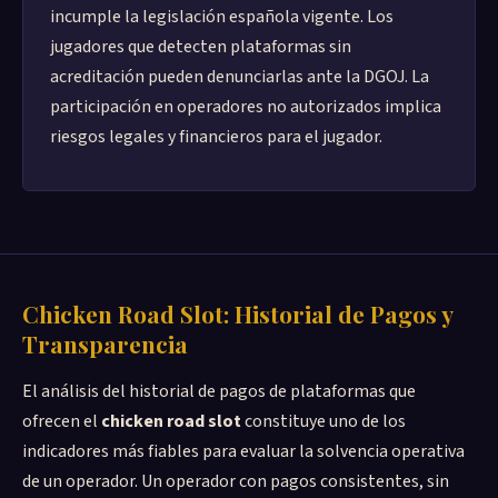
incumple la legislación española vigente. Los
jugadores que detecten plataformas sin
acreditación pueden denunciarlas ante la DGOJ. La
participación en operadores no autorizados implica
riesgos legales y financieros para el jugador.
Chicken Road Slot: Historial de Pagos y
Transparencia
El análisis del historial de pagos de plataformas que
ofrecen el
chicken road slot
constituye uno de los
indicadores más fiables para evaluar la solvencia operativa
de un operador. Un operador con pagos consistentes, sin