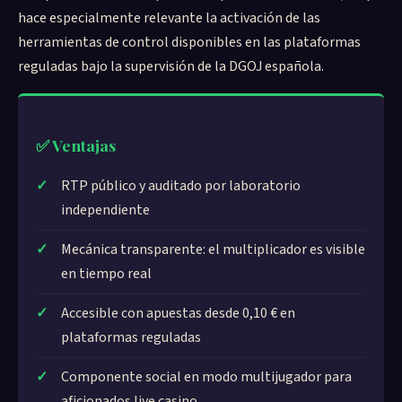
hace especialmente relevante la activación de las
herramientas de control disponibles en las plataformas
reguladas bajo la supervisión de la DGOJ española.
✅ Ventajas
RTP público y auditado por laboratorio
independiente
Mecánica transparente: el multiplicador es visible
en tiempo real
Accesible con apuestas desde 0,10 € en
plataformas reguladas
Componente social en modo multijugador para
aficionados live casino