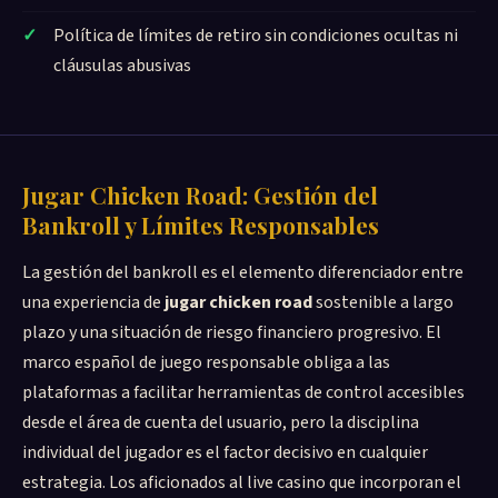
Política de límites de retiro sin condiciones ocultas ni
cláusulas abusivas
Jugar Chicken Road: Gestión del
Bankroll y Límites Responsables
La gestión del bankroll es el elemento diferenciador entre
una experiencia de
jugar chicken road
sostenible a largo
plazo y una situación de riesgo financiero progresivo. El
marco español de juego responsable obliga a las
plataformas a facilitar herramientas de control accesibles
desde el área de cuenta del usuario, pero la disciplina
individual del jugador es el factor decisivo en cualquier
estrategia. Los aficionados al live casino que incorporan el