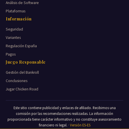
Análisis de Software
Plataformas
Información
Seguridad
Variantes
Regulación España
Pagos
Juego Responsable
Gestión del Bankroll
Conclusiones
Jugar Chicken Road
Este sitio contiene publicidad y enlaces de afiliado. Recibimos una
comisión por las recomendaciones realizadas. La información
proporcionada tiene carácter informativo y no constituye asesoramiento
financiero ni legal. ·
Versión ES-ES