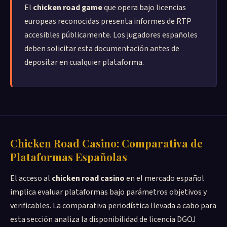
El
chicken road game
que opera bajo licencias
europeas reconocidas presenta informes de RTP
accesibles públicamente. Los jugadores españoles
deben solicitar esta documentación antes de
depositar en cualquier plataforma.
Chicken Road Casino: Comparativa de
Plataformas Españolas
El acceso al
chicken road casino
en el mercado español
implica evaluar plataformas bajo parámetros objetivos y
verificables. La comparativa periodística llevada a cabo para
esta sección analiza la disponibilidad de licencia DGOJ