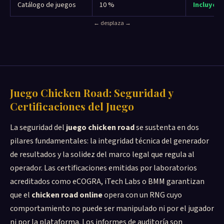
Catálogo de juegos
10 %
Incluye 
← desplaza →
Juego Chicken Road: Seguridad y
Certificaciones del Juego
La seguridad del
juego chicken road
se sustenta en dos
pilares fundamentales: la integridad técnica del generador
de resultados y la solidez del marco legal que regula al
operador. Las certificaciones emitidas por laboratorios
acreditados como eCOGRA, iTech Labs o BMM garantizan
que el
chicken road online
opera con un RNG cuyo
comportamiento no puede ser manipulado ni por el jugador
ni por la plataforma. Los informes de auditoría son