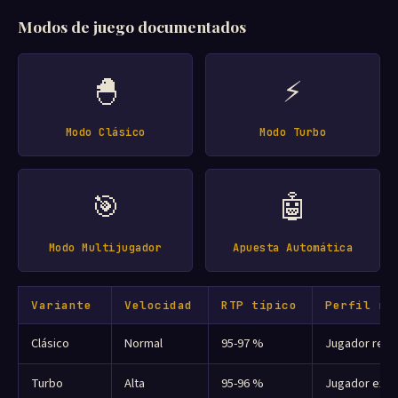
Modos de juego documentados
🐣
⚡
Modo Clásico
Modo Turbo
🎯
🤖
Modo Multijugador
Apuesta Automática
Variante
Velocidad
RTP típico
Perfil re
Clásico
Normal
95-97 %
Jugador recr
Turbo
Alta
95-96 %
Jugador exp