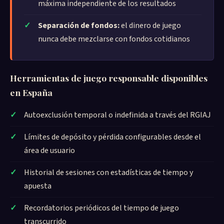
máxima independiente de los resultados
Separación de fondos:
el dinero de juego
nunca debe mezclarse con fondos cotidianos
Herramientas de juego responsable disponibles
en España
Autoexclusión temporal o indefinida a través del RGIAJ
Límites de depósito y pérdida configurables desde el
área de usuario
Historial de sesiones con estadísticas de tiempo y
apuesta
Recordatorios periódicos del tiempo de juego
transcurrido