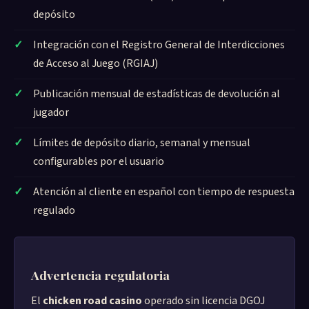
depósito
Integración con el Registro General de Interdicciones
de Acceso al Juego (RGIAJ)
Publicación mensual de estadísticas de devolución al
jugador
Límites de depósito diario, semanal y mensual
configurables por el usuario
Atención al cliente en español con tiempo de respuesta
regulado
Advertencia regulatoria
El
chicken road casino
operado sin licencia DGOJ