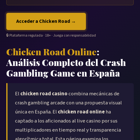
Acceder a Chicken Road →
🔒 Plataforma regulada · 18+ · Juega con responsabilidad
Chicken Road Online
:
Análisis Completo del Crash
Gambling Game en España
El
chicken road casino
combina mecánicas de
crash gambling arcade con una propuesta visual
única en España. El
chicken road online
ha
captado a los aficionados al live casino por sus
multiplicadores en tiempo real y transparencia
algorítmica total. Esta página examina los