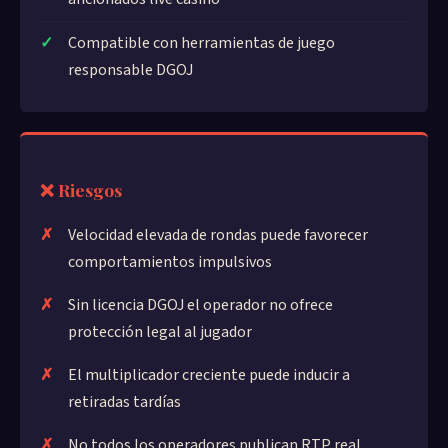
Compatible con herramientas de juego
responsable DGOJ
❌ Riesgos
Velocidad elevada de rondas puede favorecer
comportamientos impulsivos
Sin licencia DGOJ el operador no ofrece
protección legal al jugador
El multiplicador creciente puede inducir a
retiradas tardías
No todos los operadores publican RTP real