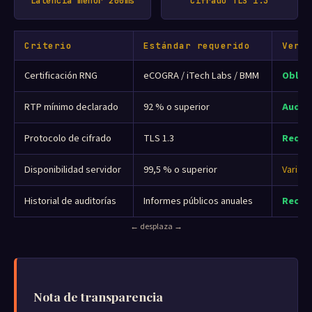
Latencia menor 200ms
Cifrado TLS 1.3
Criterio
Estándar requerido
Verif
Certificación RNG
eCOGRA / iTech Labs / BMM
Oblig
RTP mínimo declarado
92 % o superior
Audit
Protocolo de cifrado
TLS 1.3
Reque
Disponibilidad servidor
99,5 % o superior
Variabl
Historial de auditorías
Informes públicos anuales
Reco
← desplaza →
Nota de transparencia