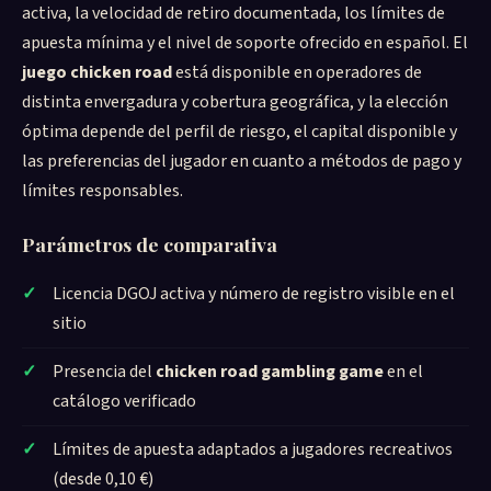
activa, la velocidad de retiro documentada, los límites de
apuesta mínima y el nivel de soporte ofrecido en español. El
juego chicken road
está disponible en operadores de
distinta envergadura y cobertura geográfica, y la elección
óptima depende del perfil de riesgo, el capital disponible y
las preferencias del jugador en cuanto a métodos de pago y
límites responsables.
Parámetros de comparativa
Licencia DGOJ activa y número de registro visible en el
sitio
Presencia del
chicken road gambling game
en el
catálogo verificado
Límites de apuesta adaptados a jugadores recreativos
(desde 0,10 €)