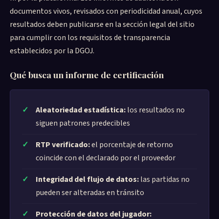
documentos vivos, revisados con periodicidad anual, cuyos
resultados deben publicarse en la sección legal del sitio
para cumplir con los requisitos de transparencia
establecidos por la DGOJ.
Qué busca un informe de certificación
Aleatoriedad estadística:
los resultados no
siguen patrones predecibles
RTP verificado:
el porcentaje de retorno
coincide con el declarado por el proveedor
Integridad del flujo de datos:
las partidas no
pueden ser alteradas en tránsito
Protección de datos del jugador: