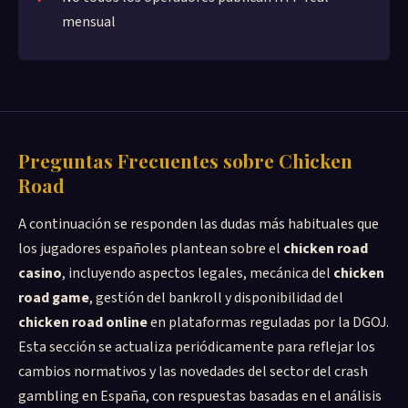
mensual
Preguntas Frecuentes sobre Chicken
Road
A continuación se responden las dudas más habituales que
los jugadores españoles plantean sobre el
chicken road
casino
, incluyendo aspectos legales, mecánica del
chicken
road game
, gestión del bankroll y disponibilidad del
chicken road online
en plataformas reguladas por la DGOJ.
Esta sección se actualiza periódicamente para reflejar los
cambios normativos y las novedades del sector del crash
gambling en España, con respuestas basadas en el análisis