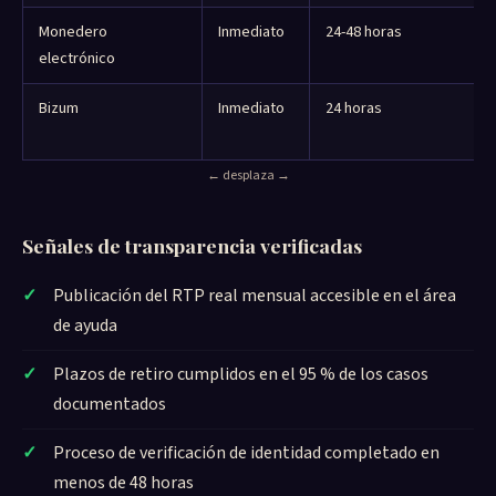
Monedero
Inmediato
24-48 horas
electrónico
Bizum
Inmediato
24 horas
← desplaza →
Señales de transparencia verificadas
Publicación del RTP real mensual accesible en el área
de ayuda
Plazos de retiro cumplidos en el 95 % de los casos
documentados
Proceso de verificación de identidad completado en
menos de 48 horas