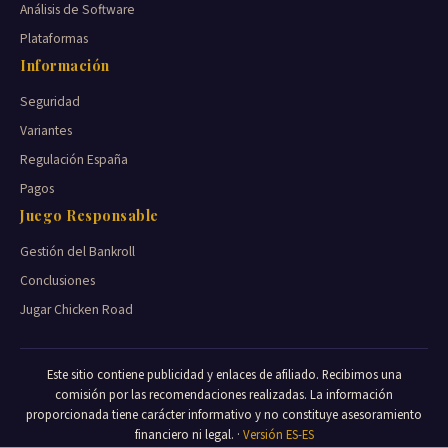
Análisis de Software
Plataformas
Información
Seguridad
Variantes
Regulación España
Pagos
Juego Responsable
Gestión del Bankroll
Conclusiones
Jugar Chicken Road
Este sitio contiene publicidad y enlaces de afiliado. Recibimos una
comisión por las recomendaciones realizadas. La información
proporcionada tiene carácter informativo y no constituye asesoramiento
financiero ni legal. ·
Versión ES-ES