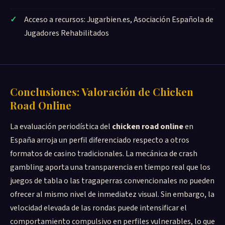
Acceso a recursos: Jugarbien.es, Asociación Española de
Jugadores Rehabilitados
Conclusiones: Valoración de Chicken
Road Online
La evaluación periodística del
chicken road online
en
España arroja un perfil diferenciado respecto a otros
formatos de casino tradicionales. La mecánica de crash
gambling aporta una transparencia en tiempo real que los
juegos de tabla o las tragaperras convencionales no pueden
ofrecer al mismo nivel de inmediatez visual. Sin embargo, la
velocidad elevada de las rondas puede intensificar el
comportamiento compulsivo en perfiles vulnerables, lo que