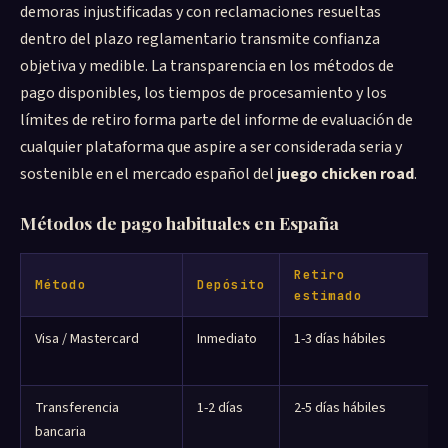
demoras injustificadas y con reclamaciones resueltas
dentro del plazo reglamentario transmite confianza
objetiva y medible. La transparencia en los métodos de
pago disponibles, los tiempos de procesamiento y los
límites de retiro forma parte del informe de evaluación de
cualquier plataforma que aspire a ser considerada seria y
sostenible en el mercado español del
juego chicken road
.
Métodos de pago habituales en España
Retiro
Método
Depósito
estimado
Visa / Mastercard
Inmediato
1-3 días hábiles
Transferencia
1-2 días
2-5 días hábiles
bancaria