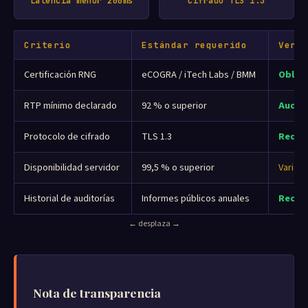
Latencia menor 200ms
Cifrado TLS 1.3
Criterio
Estándar requerido
Verif
Certificación RNG
eCOGRA / iTech Labs / BMM
Oblig
RTP mínimo declarado
92 % o superior
Audit
Protocolo de cifrado
TLS 1.3
Reque
Disponibilidad servidor
99,5 % o superior
Variabl
Historial de auditorías
Informes públicos anuales
Reco
← desplaza →
Nota de transparencia