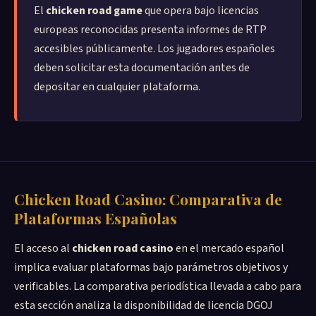
El
chicken road game
que opera bajo licencias
europeas reconocidas presenta informes de RTP
accesibles públicamente. Los jugadores españoles
deben solicitar esta documentación antes de
depositar en cualquier plataforma.
Chicken Road Casino: Comparativa de
Plataformas Españolas
El acceso al
chicken road casino
en el mercado español
implica evaluar plataformas bajo parámetros objetivos y
verificables. La comparativa periodística llevada a cabo para
esta sección analiza la disponibilidad de licencia DGOJ