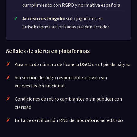
cumplimiento con RGPD y normativa española
Acceso restringido:
solo jugadores en
jurisdicciones autorizadas pueden acceder
Señales de alerta en plataformas
Ausencia de número de licencia DGOJ en el pie de página
Sin sección de juego responsable activa o sin
autoexclusión funcional
Condiciones de retiro cambiantes o sin publicar con
claridad
Falta de certificación RNG de laboratorio acreditado