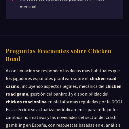
mensual
Preguntas Frecuentes sobre Chicken
Road
A continuación se responden las dudas más habituales que
los jugadores españoles plantean sobre el
chicken road
casino
, incluyendo aspectos legales, mecánica del
chicken
road game
, gestión del bankroll y disponibilidad del
chicken road online
en plataformas reguladas por la DGOJ.
Esta sección se actualiza periódicamente para reflejar los
cambios normativos y las novedades del sector del crash
gambling en España, con respuestas basadas en el análisis