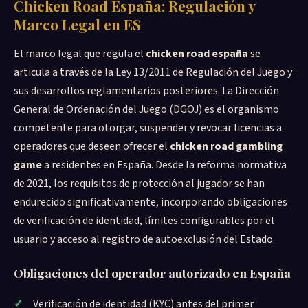
Chicken Road España: Regulación y
Marco Legal en ES
El marco legal que regula el
chicken road españa
se
articula a través de la Ley 13/2011 de Regulación del Juego y
sus desarrollos reglamentarios posteriores. La Dirección
General de Ordenación del Juego (DGOJ) es el organismo
competente para otorgar, suspender y revocar licencias a
operadores que deseen ofrecer el
chicken road gambling
game
a residentes en España. Desde la reforma normativa
de 2021, los requisitos de protección al jugador se han
endurecido significativamente, incorporando obligaciones
de verificación de identidad, límites configurables por el
usuario y acceso al registro de autoexclusión del Estado.
Obligaciones del operador autorizado en España
Verificación de identidad (KYC) antes del primer