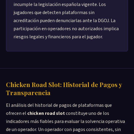
incumple la legislación española vigente. Los
jugadores que detecten plataformas sin
acreditación pueden denunciarlas ante la DGOJ. La
participación en operadores no autorizados implica
riesgos legales y financieros para el jugador.
Chicken Road Slot: Historial de Pagos y
Transparencia
El análisis del historial de pagos de plataformas que
ofrecen el
chicken road slot
constituye uno de los
indicadores más fiables para evaluar la solvencia operativa
de un operador. Un operador con pagos consistentes, sin