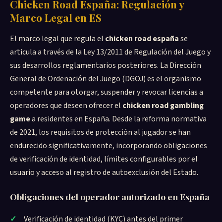
Chicken Road España: Regulación y
Marco Legal en ES
El marco legal que regula el
chicken road españa
se
articula a través de la Ley 13/2011 de Regulación del Juego y
sus desarrollos reglamentarios posteriores. La Dirección
General de Ordenación del Juego (DGOJ) es el organismo
competente para otorgar, suspender y revocar licencias a
operadores que deseen ofrecer el
chicken road gambling
game
a residentes en España. Desde la reforma normativa
de 2021, los requisitos de protección al jugador se han
endurecido significativamente, incorporando obligaciones
de verificación de identidad, límites configurables por el
usuario y acceso al registro de autoexclusión del Estado.
Obligaciones del operador autorizado en España
Verificación de identidad (KYC) antes del primer