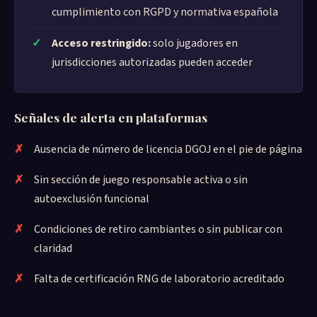
cumplimiento con RGPD y normativa española
Acceso restringido:
solo jugadores en
jurisdicciones autorizadas pueden acceder
Señales de alerta en plataformas
Ausencia de número de licencia DGOJ en el pie de página
Sin sección de juego responsable activa o sin
autoexclusión funcional
Condiciones de retiro cambiantes o sin publicar con
claridad
Falta de certificación RNG de laboratorio acreditado