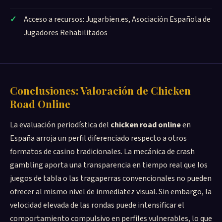
Acceso a recursos: Jugarbien.es, Asociación Española de
Jugadores Rehabilitados
Conclusiones: Valoración de Chicken
Road Online
La evaluación periodística del
chicken road online
en
España arroja un perfil diferenciado respecto a otros
formatos de casino tradicionales. La mecánica de crash
gambling aporta una transparencia en tiempo real que los
juegos de tabla o las tragaperras convencionales no pueden
ofrecer al mismo nivel de inmediatez visual. Sin embargo, la
velocidad elevada de las rondas puede intensificar el
comportamiento compulsivo en perfiles vulnerables, lo que