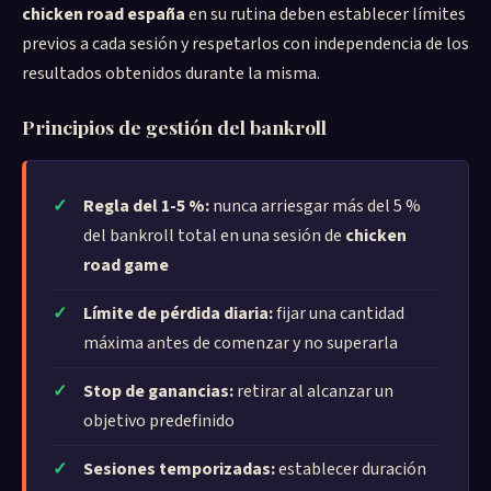
chicken road españa
en su rutina deben establecer límites
previos a cada sesión y respetarlos con independencia de los
resultados obtenidos durante la misma.
Principios de gestión del bankroll
Regla del 1-5 %:
nunca arriesgar más del 5 %
del bankroll total en una sesión de
chicken
road game
Límite de pérdida diaria:
fijar una cantidad
máxima antes de comenzar y no superarla
Stop de ganancias:
retirar al alcanzar un
objetivo predefinido
Sesiones temporizadas:
establecer duración