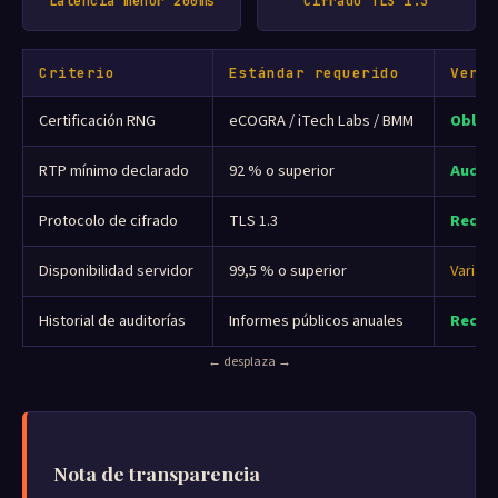
Latencia menor 200ms
Cifrado TLS 1.3
Criterio
Estándar requerido
Verif
Certificación RNG
eCOGRA / iTech Labs / BMM
Oblig
RTP mínimo declarado
92 % o superior
Audit
Protocolo de cifrado
TLS 1.3
Reque
Disponibilidad servidor
99,5 % o superior
Variabl
Historial de auditorías
Informes públicos anuales
Reco
← desplaza →
Nota de transparencia