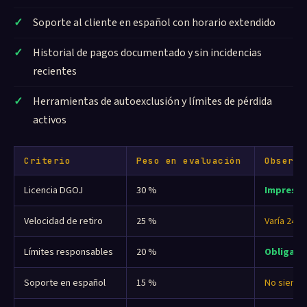
Soporte al cliente en español con horario extendido
Historial de pagos documentado y sin incidencias
recientes
Herramientas de autoexclusión y límites de pérdida
activos
Criterio
Peso en evaluación
Observa
Licencia DGOJ
30 %
Impresci
Velocidad de retiro
25 %
Varía 24-7
Límites responsables
20 %
Obligato
Soporte en español
15 %
No siempr