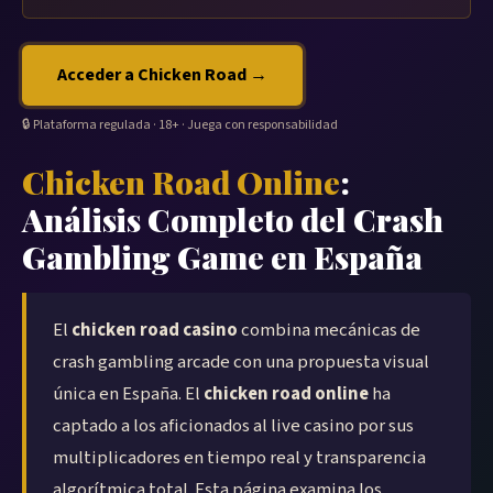
Acceder a Chicken Road →
🔒 Plataforma regulada · 18+ · Juega con responsabilidad
Chicken Road Online
:
Análisis Completo del Crash
Gambling Game en España
El
chicken road casino
combina mecánicas de
crash gambling arcade con una propuesta visual
única en España. El
chicken road online
ha
captado a los aficionados al live casino por sus
multiplicadores en tiempo real y transparencia
algorítmica total. Esta página examina los