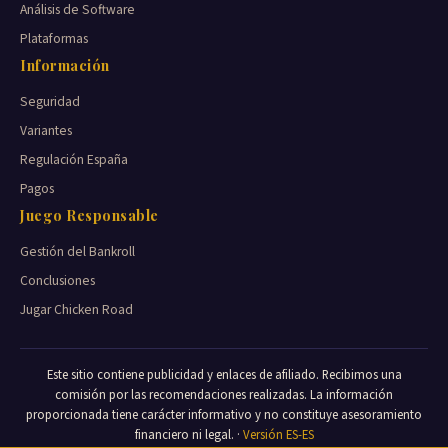
Análisis de Software
Plataformas
Información
Seguridad
Variantes
Regulación España
Pagos
Juego Responsable
Gestión del Bankroll
Conclusiones
Jugar Chicken Road
Este sitio contiene publicidad y enlaces de afiliado. Recibimos una
comisión por las recomendaciones realizadas. La información
proporcionada tiene carácter informativo y no constituye asesoramiento
financiero ni legal. ·
Versión ES-ES