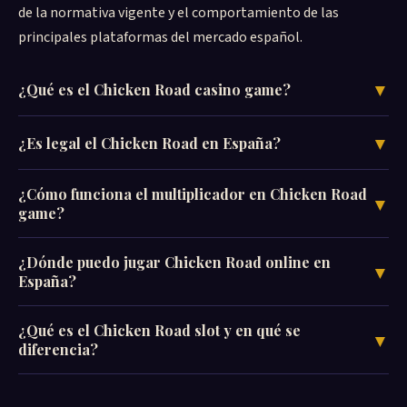
de la normativa vigente y el comportamiento de las
principales plataformas del mercado español.
▼
¿Qué es el Chicken Road casino game?
Chicken Road es un juego de crash gambling arcade donde el
▼
¿Es legal el Chicken Road en España?
jugador realiza una apuesta inicial y un pollo atraviesa una
carretera con obstáculos. El multiplicador aumenta con cada
El
chicken road gambling game
es legal en España cuando se
paso; el objetivo es retirar la apuesta antes del crash. El RNG
¿Cómo funciona el multiplicador en Chicken Road
▼
ofrece a través de operadores con licencia DGOJ vigente. Los
game?
certificado garantiza la aleatoriedad de cada resultado.
jugadores deben verificar el número de licencia antes de
registrarse en cualquier plataforma.
En el
chicken road game
, el multiplicador comienza en 1x y
¿Dónde puedo jugar Chicken Road online en
▼
crece exponencialmente con cada obstáculo superado. El
España?
jugador decide el momento de retirada. Si el personaje choca, la
apuesta se pierde. El RTP oscila entre el 95 y el 97 por ciento
El
chicken road online
está disponible en plataformas con
¿Qué es el Chicken Road slot y en qué se
▼
según el proveedor.
licencia DGOJ que incorporan el catálogo del proveedor
diferencia?
correspondiente. Es fundamental verificar la validez de la
licencia antes de realizar cualquier depósito.
El término
chicken road slot
hace referencia a variantes del