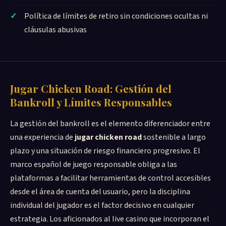
Política de límites de retiro sin condiciones ocultas ni
cláusulas abusivas
Jugar Chicken Road: Gestión del
Bankroll y Límites Responsables
La gestión del bankroll es el elemento diferenciador entre
una experiencia de
jugar chicken road
sostenible a largo
plazo y una situación de riesgo financiero progresivo. El
marco español de juego responsable obliga a las
plataformas a facilitar herramientas de control accesibles
desde el área de cuenta del usuario, pero la disciplina
individual del jugador es el factor decisivo en cualquier
estrategia. Los aficionados al live casino que incorporan el