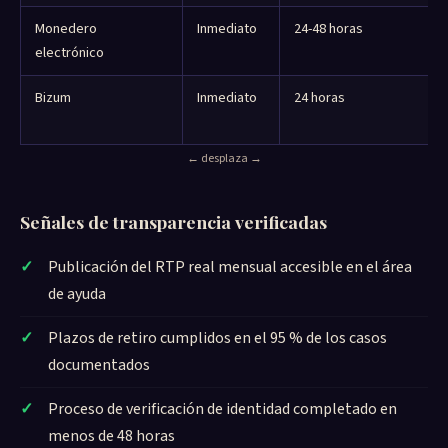
Monedero
Inmediato
24-48 horas
electrónico
Bizum
Inmediato
24 horas
← desplaza →
Señales de transparencia verificadas
Publicación del RTP real mensual accesible en el área
de ayuda
Plazos de retiro cumplidos en el 95 % de los casos
documentados
Proceso de verificación de identidad completado en
menos de 48 horas