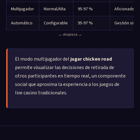
Multijugador
Normal/Alta
95-97 %
Aficionado li
Automático
Configurable
95-97 %
Gestión sist
← desplaza →
El modo multijugador del
jugar chicken road
permite visualizar las decisiones de retirada de
otros participantes en tiempo real, un componente
social que aproxima la experiencia a los juegos de
live casino tradicionales.