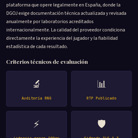
plataforma que opere legalmente en España, donde la
DGOJ exige documentación técnica actualizada y revisada
anualmente por laboratorios acreditados
internacionalmente. La calidad del proveedor condiciona
directamente la experiencia del jugador y la fiabilidad
estadística de cada resultado.
Criterios técnicos de evaluación
🔬
📊
Auditoría RNG
RTP Publicado
⚡
🛡️