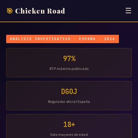
🎯
Chicken Road
☰
ANÁLISIS INVESTIGATIVO · ESPAÑA · 2026
97%
RTP máximo publicado
DGOJ
Regulador oficial España
18+
Solo mayores de edad