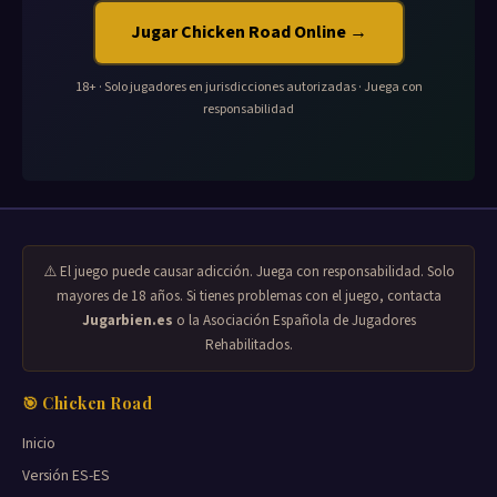
Jugar Chicken Road Online →
18+ · Solo jugadores en jurisdicciones autorizadas · Juega con
responsabilidad
⚠️ El juego puede causar adicción. Juega con responsabilidad. Solo
mayores de 18 años. Si tienes problemas con el juego, contacta
Jugarbien.es
o la Asociación Española de Jugadores
Rehabilitados.
🎯 Chicken Road
Inicio
Versión ES-ES