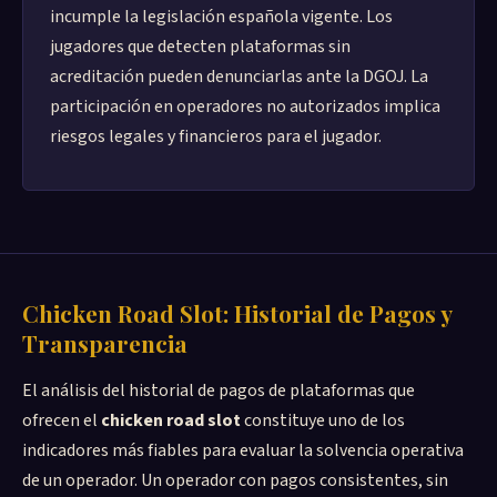
incumple la legislación española vigente. Los
jugadores que detecten plataformas sin
acreditación pueden denunciarlas ante la DGOJ. La
participación en operadores no autorizados implica
riesgos legales y financieros para el jugador.
Chicken Road Slot: Historial de Pagos y
Transparencia
El análisis del historial de pagos de plataformas que
ofrecen el
chicken road slot
constituye uno de los
indicadores más fiables para evaluar la solvencia operativa
de un operador. Un operador con pagos consistentes, sin