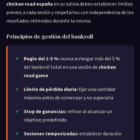
chicken road españa
en su rutina deben establecer límites
previos a cada sesión y respetarlos con independencia de los
resultados obtenidos durante la misma.
Principios de gestión del bankroll
Regla del 1-5 %:
nunca arriesgar más del 5 %
del bankroll total en una sesión de
chicken
road game
Límite de pérdida diaria:
fijar una cantidad
máxima antes de comenzar y no superarla
Stop de ganancias:
retirar al alcanzar un
objetivo predefinido
Sesiones temporizadas:
establecer duración