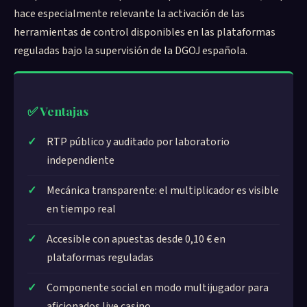
hace especialmente relevante la activación de las
herramientas de control disponibles en las plataformas
reguladas bajo la supervisión de la DGOJ española.
✅ Ventajas
RTP público y auditado por laboratorio
independiente
Mecánica transparente: el multiplicador es visible
en tiempo real
Accesible con apuestas desde 0,10 € en
plataformas reguladas
Componente social en modo multijugador para
aficionados live casino