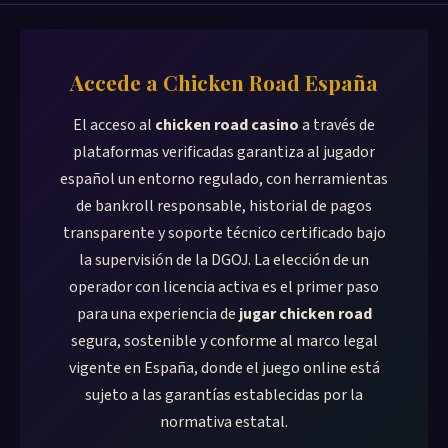
juego que incorporan elementos de board game o mecánicas de
progresión similares a las tragaperras. La diferencia principal
respecto al crash clásico es la estructura de múltiples etapas
con apuestas independientes en cada fase.
Accede a Chicken Road España
El acceso al
chicken road casino
a través de
plataformas verificadas garantiza al jugador
español un entorno regulado, con herramientas
de bankroll responsable, historial de pagos
transparente y soporte técnico certificado bajo
la supervisión de la DGOJ. La elección de un
operador con licencia activa es el primer paso
para una experiencia de
jugar chicken road
segura, sostenible y conforme al marco legal
vigente en España, donde el juego online está
sujeto a las garantías establecidas por la
normativa estatal.