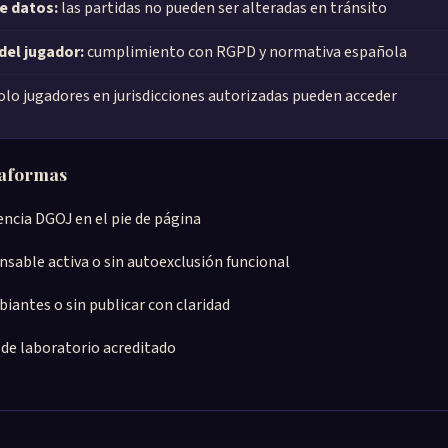
de datos:
las partidas no pueden ser alteradas en tránsito
del jugador:
cumplimiento con RGPD y normativa española
olo jugadores en jurisdicciones autorizadas pueden acceder
taformas
encia DGOJ en el pie de página
nsable activa o sin autoexclusión funcional
iantes o sin publicar con claridad
 de laboratorio acreditado