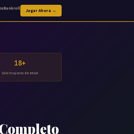
os
Bankroll
Jugar Ahora →
18+
Solo mayores de edad
s Completo