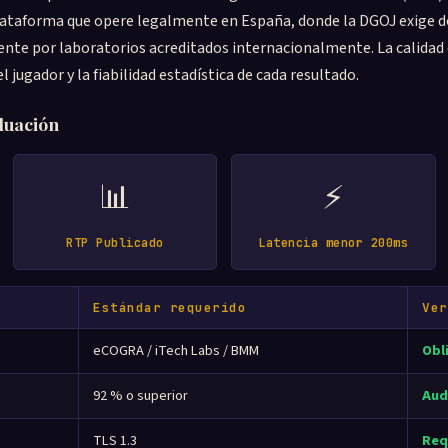
lataforma que opere legalmente en España, donde la DGOJ exige 
ente por laboratorios acreditados internacionalmente. La calidad
 jugador y la fiabilidad estadística de cada resultado.
aluación
📊
⚡
RTP Publicado
Latencia menor 200ms
Estándar requerido
Ver
eCOGRA / iTech Labs / BMM
Obl
92 % o superior
Aud
TLS 1.3
Req