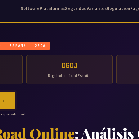
Software
Plataformas
Seguridad
Variantes
Regulación
Pag
O · ESPAÑA · 2026
DGOJ
Regulador oficial España
d →
 responsabilidad
Road Online
: Análisi