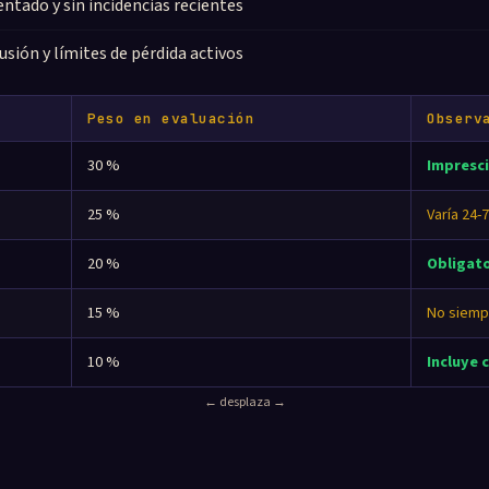
ntado y sin incidencias recientes
sión y límites de pérdida activos
Peso en evaluación
Observ
30 %
Impresci
25 %
Varía 24-
20 %
Obligat
15 %
No siemp
10 %
Incluye 
← desplaza →