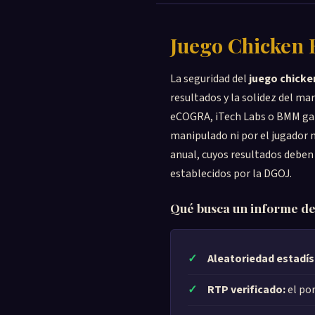
Juego Chicken R
La seguridad del
juego chicke
resultados y la solidez del ma
eCOGRA, iTech Labs o BMM ga
manipulado ni por el jugador n
anual, cuyos resultados deben 
establecidos por la DGOJ.
Qué busca un informe de 
Aleatoriedad estadís
RTP verificado:
el por