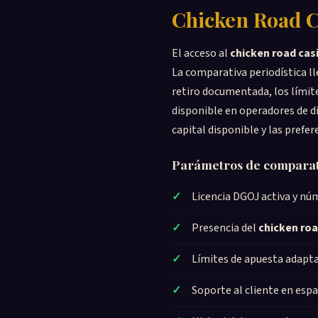
Chicken Road C
El acceso al
chicken road cas
La comparativa periodística lle
retiro documentada, los límite
disponible en operadores de di
capital disponible y las prefe
Parámetros de comparat
Licencia DGOJ activa y núme
Presencia del
chicken ro
Límites de apuesta adapta
Soporte al cliente en esp