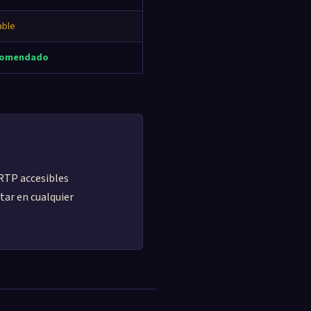
able
comendado
 RTP accesibles
tar en cualquier