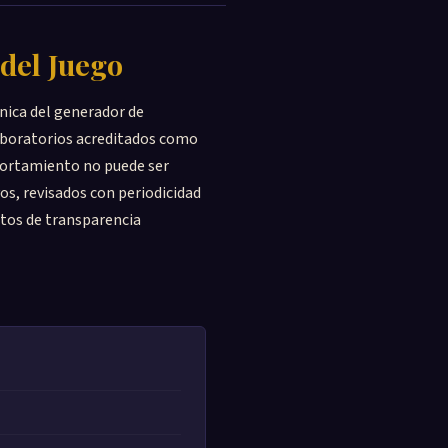
 del Juego
nica del generador de
 laboratorios acreditados como
ortamiento no puede ser
os, revisados con periodicidad
sitos de transparencia