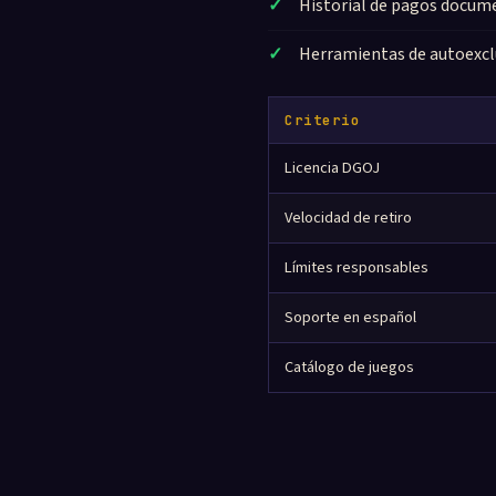
Historial de pagos docume
Herramientas de autoexclu
Criterio
Licencia DGOJ
Velocidad de retiro
Límites responsables
Soporte en español
Catálogo de juegos