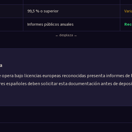
99,5 % o superior
Vari
Informes públicos anuales
Re
← desplaza →
a
 opera bajo licencias europeas reconocidas presenta informes de
es españoles deben solicitar esta documentación antes de deposi