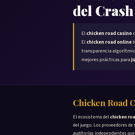
del Cras
El
chicken road casino
c
El
chicken road online
h
transparencia algorítmic
mejores prácticas para
j
Chicken Road O
El ecosistema del
chicken roa
del juego. Los proveedores de 
auditorías independientes que 