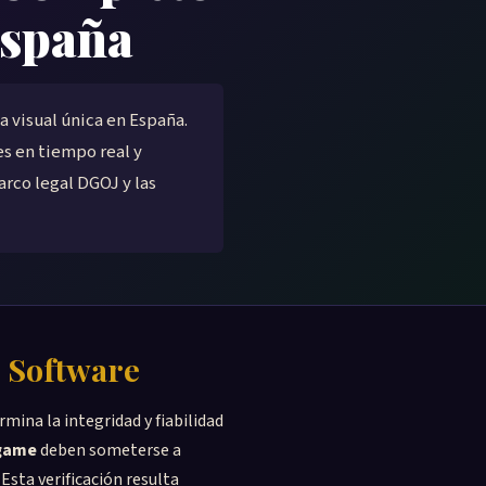
España
 visual única en España.
es en tiempo real y
arco legal DGOJ y las
e Software
mina la integridad y fiabilidad
 game
deben someterse a
Esta verificación resulta