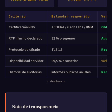
Latencia menor 200ms
Cifrado TLS 1.3
Criterio
Estándar requerido
Verif
Certificación RNG
eCOGRA / iTech Labs / BMM
Oblig
RTP mínimo declarado
92 % o superior
Audit
Protocolo de cifrado
TLS 1.3
Reque
Disponibilidad servidor
99,5 % o superior
Variabl
Historial de auditorías
Informes públicos anuales
Reco
← desplaza →
Nota de transparencia