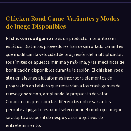
Chicken Road Game: Variantes y Modos
de Juego Disponibles
El
chicken road game
no es un producto monolítico ni
estático. Distintos proveedores han desarrollado variantes
que modifican la velocidad de progresión del multiplicador,
los límites de apuesta mínima y máxima, y las mecánicas de
bonificación disponibles durante la sesión. El
chicken road
slot
en algunas plataformas incorpora elementos de
progresión en tablero que recuerdan a los crash games de
nueva generación, ampliando la propuesta de valor.
Conocer con precisión las diferencias entre variantes
permite al jugador español seleccionar el modo que mejor
se adapta a su perfil de riesgo y a sus objetivos de
entretenimiento.