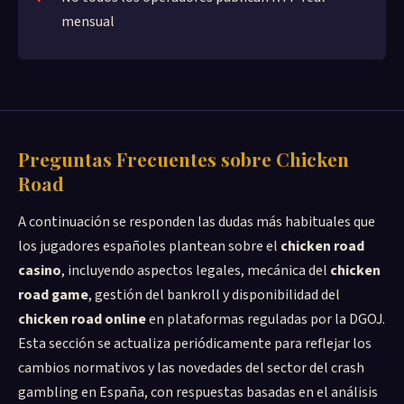
mensual
Preguntas Frecuentes sobre Chicken
Road
A continuación se responden las dudas más habituales que
los jugadores españoles plantean sobre el
chicken road
casino
, incluyendo aspectos legales, mecánica del
chicken
road game
, gestión del bankroll y disponibilidad del
chicken road online
en plataformas reguladas por la DGOJ.
Esta sección se actualiza periódicamente para reflejar los
cambios normativos y las novedades del sector del crash
gambling en España, con respuestas basadas en el análisis