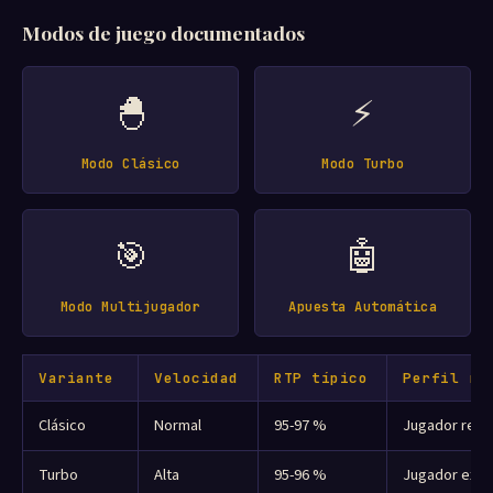
Modos de juego documentados
🐣
⚡
Modo Clásico
Modo Turbo
🎯
🤖
Modo Multijugador
Apuesta Automática
Variante
Velocidad
RTP típico
Perfil re
Clásico
Normal
95-97 %
Jugador recr
Turbo
Alta
95-96 %
Jugador exp