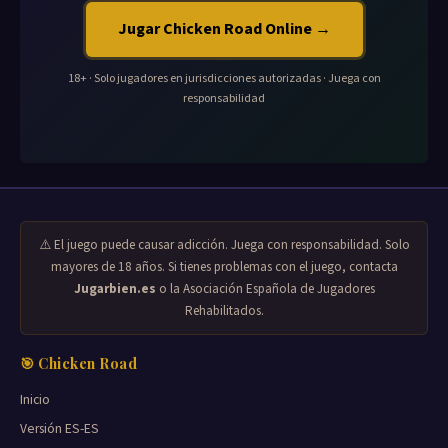
Jugar Chicken Road Online →
18+ · Solo jugadores en jurisdicciones autorizadas · Juega con
responsabilidad
⚠️ El juego puede causar adicción. Juega con responsabilidad. Solo
mayores de 18 años. Si tienes problemas con el juego, contacta
Jugarbien.es
o la Asociación Española de Jugadores
Rehabilitados.
🎯 Chicken Road
Inicio
Versión ES-ES