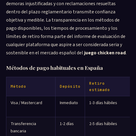
demoras injustificadas y con reclamaciones resueltas
dentro del plazo reglamentario transmite confianza
objetiva y medible. La transparencia en los métodos de
pago disponibles, los tiempos de procesamiento y los
límites de retiro forma parte del informe de evaluación de
cualquier plataforma que aspire a ser considerada seria y
sostenible en el mercado español del
juego chicken road
.
Métodos de pago habituales en España
Retiro
Método
Depósito
estimado
Visa / Mastercard
Inmediato
1-3 días hábiles
Transferencia
1-2 días
2-5 días hábiles
bancaria