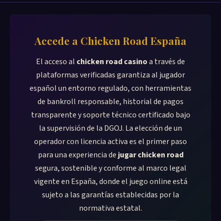
juego que incorporan elementos de board game o mecánicas de
progresión similares a las tragaperras. La diferencia principal
respecto al crash clásico es la estructura de múltiples etapas
con apuestas independientes en cada fase.
Accede a Chicken Road España
El acceso al
chicken road casino
a través de
plataformas verificadas garantiza al jugador
español un entorno regulado, con herramientas
de bankroll responsable, historial de pagos
transparente y soporte técnico certificado bajo
la supervisión de la DGOJ. La elección de un
operador con licencia activa es el primer paso
para una experiencia de
jugar chicken road
segura, sostenible y conforme al marco legal
vigente en España, donde el juego online está
sujeto a las garantías establecidas por la
normativa estatal.