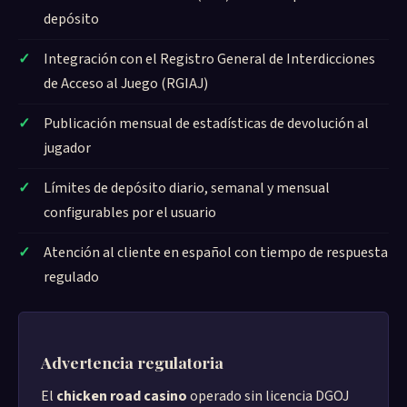
depósito
Integración con el Registro General de Interdicciones
de Acceso al Juego (RGIAJ)
Publicación mensual de estadísticas de devolución al
jugador
Límites de depósito diario, semanal y mensual
configurables por el usuario
Atención al cliente en español con tiempo de respuesta
regulado
Advertencia regulatoria
El
chicken road casino
operado sin licencia DGOJ