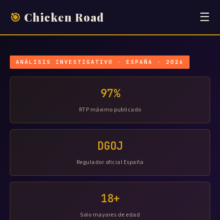
🎯
Chicken Road
☰
ANÁLISIS INVESTIGATIVO · ESPAÑA · 2026
97%
RTP máximo publicado
DGOJ
Regulador oficial España
18+
Solo mayores de edad