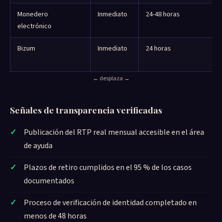
Monedero
Inmediato
24-48 horas
electrónico
Bizum
Inmediato
24 horas
← desplaza →
Señales de transparencia verificadas
Publicación del RTP real mensual accesible en el área
de ayuda
Plazos de retiro cumplidos en el 95 % de los casos
documentados
Proceso de verificación de identidad completado en
menos de 48 horas