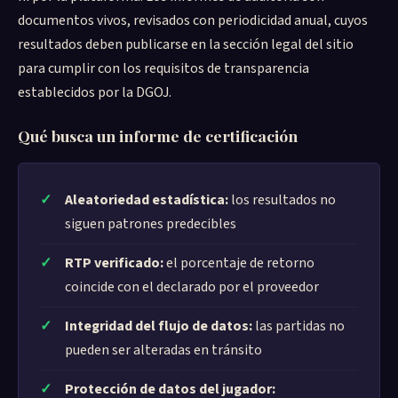
documentos vivos, revisados con periodicidad anual, cuyos
resultados deben publicarse en la sección legal del sitio
para cumplir con los requisitos de transparencia
establecidos por la DGOJ.
Qué busca un informe de certificación
Aleatoriedad estadística:
los resultados no
siguen patrones predecibles
RTP verificado:
el porcentaje de retorno
coincide con el declarado por el proveedor
Integridad del flujo de datos:
las partidas no
pueden ser alteradas en tránsito
Protección de datos del jugador: