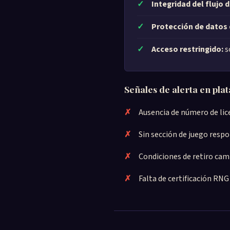
Integridad del flujo 
Protección de datos 
Acceso restringido:
s
Señales de alerta en pla
Ausencia de número de lic
Sin sección de juego respo
Condiciones de retiro camb
Falta de certificación RNG