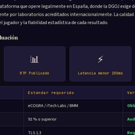
lataforma que opere legalmente en España, donde la DGOJ exige 
ente por laboratorios acreditados internacionalmente. La calidad
 jugador y la fiabilidad estadística de cada resultado.
aluación
📊
⚡
RTP Publicado
Latencia menor 200ms
Estándar requerido
Ver
eCOGRA / iTech Labs / BMM
Obl
92 % o superior
Aud
TLS 1.3
Req