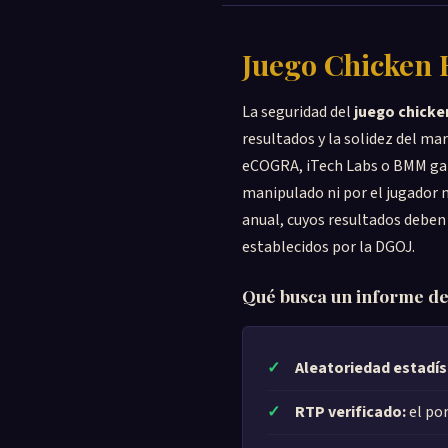
Juego Chicken R
La seguridad del
juego chicke
resultados y la solidez del ma
eCOGRA, iTech Labs o BMM ga
manipulado ni por el jugador n
anual, cuyos resultados deben 
establecidos por la DGOJ.
Qué busca un informe de 
Aleatoriedad estadís
RTP verificado:
el por