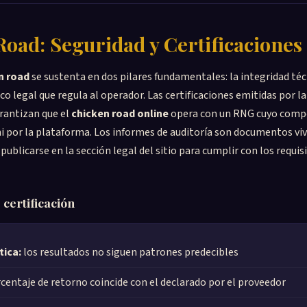
oad: Seguridad y Certificaciones
n road
se sustenta en dos pilares fundamentales: la integridad téc
rco legal que regula al operador. Las certificaciones emitidas por
rantizan que el
chicken road online
opera con un RNG cuyo comp
i por la plataforma. Los informes de auditoría son documentos viv
publicarse en la sección legal del sitio para cumplir con los requi
certificación
tica:
los resultados no siguen patrones predecibles
centaje de retorno coincide con el declarado por el proveedor