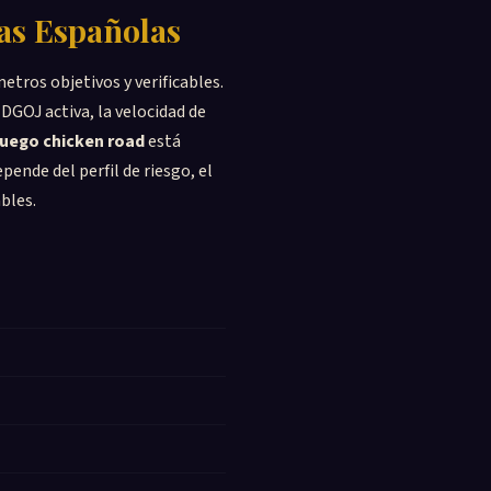
as Españolas
tros objetivos y verificables.
 DGOJ activa, la velocidad de
juego chicken road
está
ende del perfil de riesgo, el
bles.