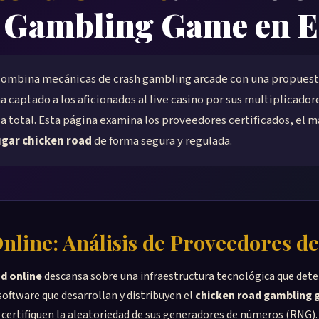
h Gambling Game en 
ombina mecánicas de crash gambling arcade con una propuesta
a captado a los aficionados al live casino por sus multiplicador
a total. Esta página examina los proveedores certificados, el m
ugar chicken road
de forma segura y regulada.
nline: Análisis de Proveedores d
d online
descansa sobre una infraestructura tecnológica que deter
software que desarrollan y distribuyen el
chicken road gambling
certifiquen la aleatoriedad de sus generadores de números (RNG). 