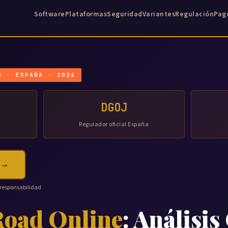
Software
Plataformas
Seguridad
Variantes
Regulación
Pag
O · ESPAÑA · 2026
DGOJ
Regulador oficial España
d →
 responsabilidad
Road Online
: Análisi