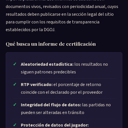
documentos vivos, revisados con periodicidad anual, cuyos
resultados deben publicarse en la sección legal del sitio
para cumplir con los requisitos de transparencia
establecidos por la DGOJ.
Qué busca un informe de certificación
Aleatoriedad estadística:
los resultados no
siguen patrones predecibles
RTP verificado:
el porcentaje de retorno
coincide con el declarado por el proveedor
Integridad del flujo de datos:
las partidas no
pueden ser alteradas en tránsito
Protección de datos del jugador: