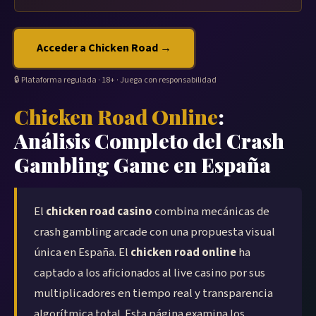
Acceder a Chicken Road →
🔒 Plataforma regulada · 18+ · Juega con responsabilidad
Chicken Road Online
:
Análisis Completo del Crash
Gambling Game en España
El
chicken road casino
combina mecánicas de
crash gambling arcade con una propuesta visual
única en España. El
chicken road online
ha
captado a los aficionados al live casino por sus
multiplicadores en tiempo real y transparencia
algorítmica total. Esta página examina los