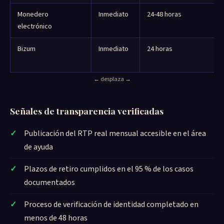
Monedero
Inmediato
24-48 horas
electrónico
Bizum
Inmediato
24 horas
← desplaza →
Señales de transparencia verificadas
Publicación del RTP real mensual accesible en el área
de ayuda
Plazos de retiro cumplidos en el 95 % de los casos
documentados
Proceso de verificación de identidad completado en
menos de 48 horas