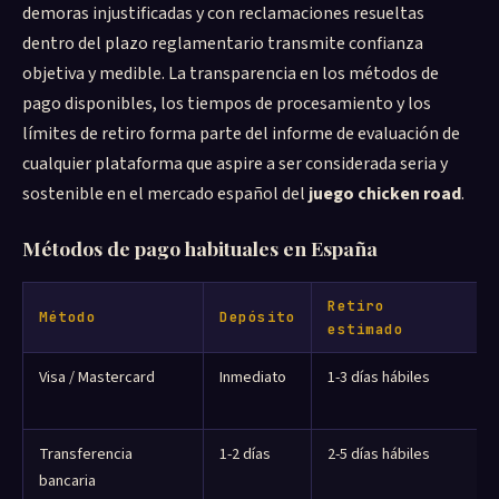
demoras injustificadas y con reclamaciones resueltas
dentro del plazo reglamentario transmite confianza
objetiva y medible. La transparencia en los métodos de
pago disponibles, los tiempos de procesamiento y los
límites de retiro forma parte del informe de evaluación de
cualquier plataforma que aspire a ser considerada seria y
sostenible en el mercado español del
juego chicken road
.
Métodos de pago habituales en España
Retiro
Método
Depósito
estimado
Visa / Mastercard
Inmediato
1-3 días hábiles
Transferencia
1-2 días
2-5 días hábiles
bancaria