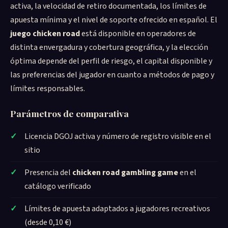
activa, la velocidad de retiro documentada, los límites de
apuesta mínima y el nivel de soporte ofrecido en español. El
juego chicken road
está disponible en operadores de
distinta envergadura y cobertura geográfica, y la elección
óptima depende del perfil de riesgo, el capital disponible y
las preferencias del jugador en cuanto a métodos de pago y
límites responsables.
Parámetros de comparativa
Licencia DGOJ activa y número de registro visible en el
sitio
Presencia del
chicken road gambling game
en el
catálogo verificado
Límites de apuesta adaptados a jugadores recreativos
(desde 0,10 €)