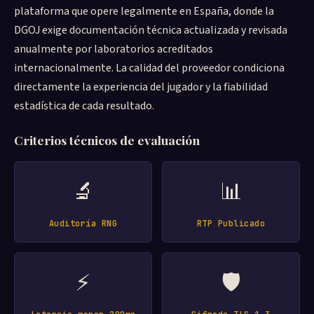
plataforma que opere legalmente en España, donde la
DGOJ exige documentación técnica actualizada y revisada
anualmente por laboratorios acreditados
internacionalmente. La calidad del proveedor condiciona
directamente la experiencia del jugador y la fiabilidad
estadística de cada resultado.
Criterios técnicos de evaluación
🔬
📊
Auditoría RNG
RTP Publicado
⚡
🛡️