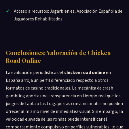
Acceso a recursos: Jugarbien.es, Asociación Española de
Jugadores Rehabilitados
Conclusiones: Valoración de Chicken
Road Online
La evaluación periodística del
chicken road online
en
España arroja un perfil diferenciado respecto a otros
formatos de casino tradicionales. La mecánica de crash
gambling aporta una transparencia en tiempo real que los
juegos de tabla o las tragaperras convencionales no pueden
ofrecer al mismo nivel de inmediatez visual. Sin embargo, la
velocidad elevada de las rondas puede intensificar el
comportamiento compulsivo en perfiles vulnerables, lo que