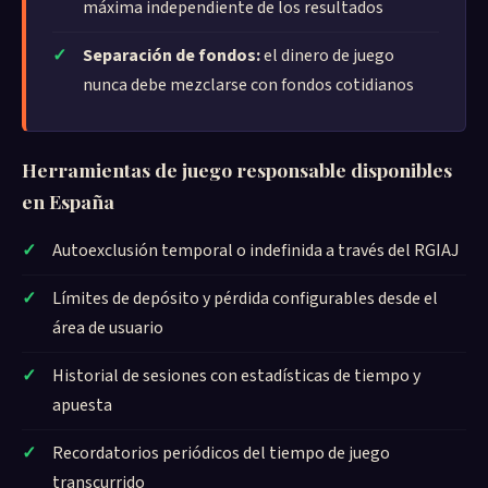
máxima independiente de los resultados
Separación de fondos:
el dinero de juego
nunca debe mezclarse con fondos cotidianos
Herramientas de juego responsable disponibles
en España
Autoexclusión temporal o indefinida a través del RGIAJ
Límites de depósito y pérdida configurables desde el
área de usuario
Historial de sesiones con estadísticas de tiempo y
apuesta
Recordatorios periódicos del tiempo de juego
transcurrido