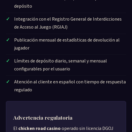
depósito
Integración con el Registro General de Interdicciones
de Acceso al Juego (RGIAJ)
Publicación mensual de estadísticas de devolución al
jugador
Límites de depósito diario, semanal y mensual
configurables por el usuario
Atención al cliente en español con tiempo de respuesta
regulado
Advertencia regulatoria
El
chicken road casino
operado sin licencia DGOJ