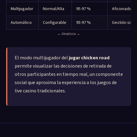
Multijugador
Normal/Alta
95-97 %
Aficionado li
Automático
Configurable
95-97 %
Gestión sist
← desplaza →
El modo multijugador del
jugar chicken road
permite visualizar las decisiones de retirada de
otros participantes en tiempo real, un componente
social que aproxima la experiencia a los juegos de
live casino tradicionales.