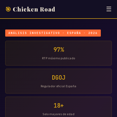
🎯
Chicken Road
☰
ANÁLISIS INVESTIGATIVO · ESPAÑA · 2026
97%
RTP máximo publicado
DGOJ
Regulador oficial España
18+
Solo mayores de edad