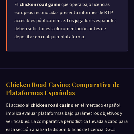
El
chicken road game
que opera bajo licencias
europeas reconocidas presenta informes de RTP
accesibles públicamente. Los jugadores españoles
deben solicitar esta documentación antes de
depositar en cualquier plataforma.
Chicken Road Casino: Comparativa de
Plataformas Españolas
El acceso al
chicken road casino
en el mercado español
implica evaluar plataformas bajo parámetros objetivos y
verificables. La comparativa periodística llevada a cabo para
esta sección analiza la disponibilidad de licencia DGOJ