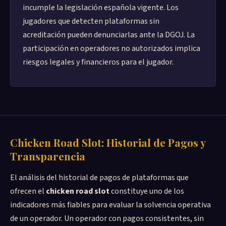
incumple la legislación española vigente. Los
jugadores que detecten plataformas sin
acreditación pueden denunciarlas ante la DGOJ. La
participación en operadores no autorizados implica
riesgos legales y financieros para el jugador.
Chicken Road Slot: Historial de Pagos y
Transparencia
El análisis del historial de pagos de plataformas que
ofrecen el
chicken road slot
constituye uno de los
indicadores más fiables para evaluar la solvencia operativa
de un operador. Un operador con pagos consistentes, sin