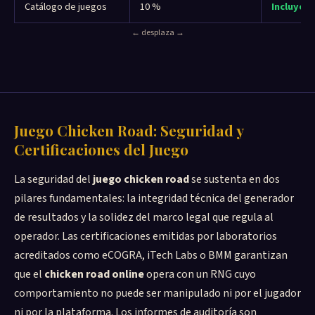
Catálogo de juegos
10 %
Incluye 
← desplaza →
Juego Chicken Road: Seguridad y
Certificaciones del Juego
La seguridad del
juego chicken road
se sustenta en dos
pilares fundamentales: la integridad técnica del generador
de resultados y la solidez del marco legal que regula al
operador. Las certificaciones emitidas por laboratorios
acreditados como eCOGRA, iTech Labs o BMM garantizan
que el
chicken road online
opera con un RNG cuyo
comportamiento no puede ser manipulado ni por el jugador
ni por la plataforma. Los informes de auditoría son