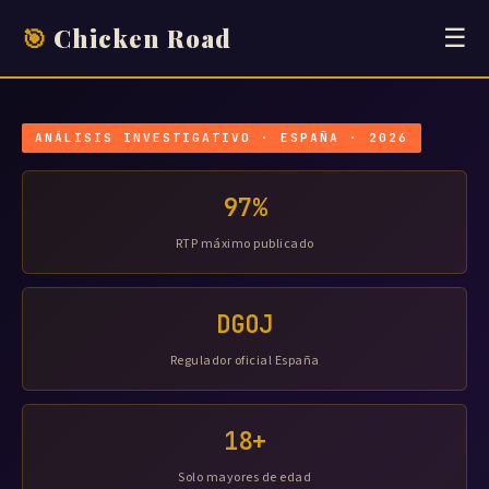
🎯
Chicken Road
☰
ANÁLISIS INVESTIGATIVO · ESPAÑA · 2026
97%
RTP máximo publicado
DGOJ
Regulador oficial España
18+
Solo mayores de edad