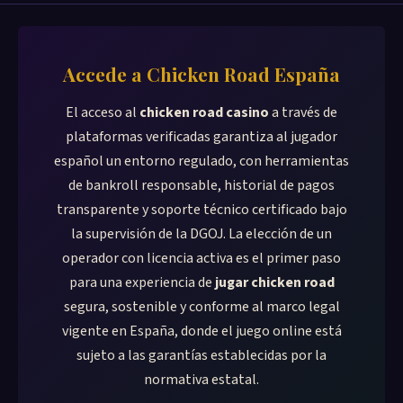
juego que incorporan elementos de board game o mecánicas de
progresión similares a las tragaperras. La diferencia principal
respecto al crash clásico es la estructura de múltiples etapas
con apuestas independientes en cada fase.
Accede a Chicken Road España
El acceso al
chicken road casino
a través de
plataformas verificadas garantiza al jugador
español un entorno regulado, con herramientas
de bankroll responsable, historial de pagos
transparente y soporte técnico certificado bajo
la supervisión de la DGOJ. La elección de un
operador con licencia activa es el primer paso
para una experiencia de
jugar chicken road
segura, sostenible y conforme al marco legal
vigente en España, donde el juego online está
sujeto a las garantías establecidas por la
normativa estatal.