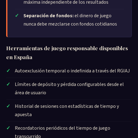
máxima independiente de los resultados
Separación de fondos:
el dinero de juego
nunca debe mezclarse con fondos cotidianos
Herramientas de juego responsable disponibles
en España
Autoexclusión temporal o indefinida a través del RGIAJ
Límites de depósito y pérdida configurables desde el
área de usuario
Historial de sesiones con estadísticas de tiempo y
apuesta
Recordatorios periódicos del tiempo de juego
transcurrido