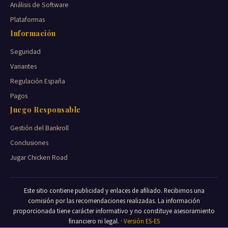
Análisis de Software
Plataformas
Información
Seguridad
Variantes
Regulación España
Pagos
Juego Responsable
Gestión del Bankroll
Conclusiones
Jugar Chicken Road
Este sitio contiene publicidad y enlaces de afiliado. Recibimos una
comisión por las recomendaciones realizadas. La información
proporcionada tiene carácter informativo y no constituye asesoramiento
financiero ni legal. ·
Versión ES-ES