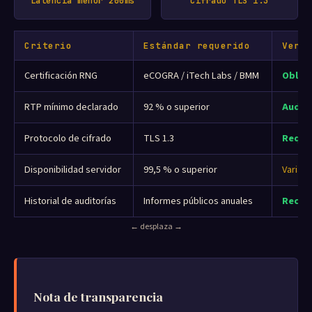
Latencia menor 200ms
Cifrado TLS 1.3
Criterio
Estándar requerido
Verif
Certificación RNG
eCOGRA / iTech Labs / BMM
Oblig
RTP mínimo declarado
92 % o superior
Audit
Protocolo de cifrado
TLS 1.3
Reque
Disponibilidad servidor
99,5 % o superior
Variabl
Historial de auditorías
Informes públicos anuales
Reco
← desplaza →
Nota de transparencia