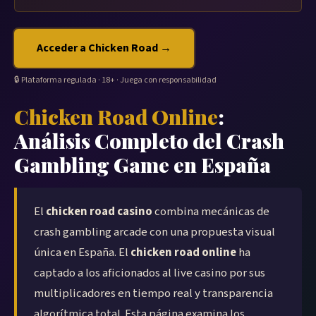
Acceder a Chicken Road →
🔒 Plataforma regulada · 18+ · Juega con responsabilidad
Chicken Road Online
:
Análisis Completo del Crash
Gambling Game en España
El
chicken road casino
combina mecánicas de
crash gambling arcade con una propuesta visual
única en España. El
chicken road online
ha
captado a los aficionados al live casino por sus
multiplicadores en tiempo real y transparencia
algorítmica total. Esta página examina los