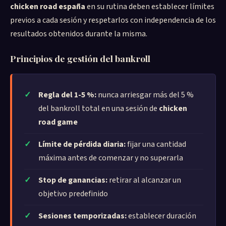
chicken road españa
en su rutina deben establecer límites
previos a cada sesión y respetarlos con independencia de los
resultados obtenidos durante la misma.
Principios de gestión del bankroll
Regla del 1-5 %:
nunca arriesgar más del 5 %
del bankroll total en una sesión de
chicken
road game
Límite de pérdida diaria:
fijar una cantidad
máxima antes de comenzar y no superarla
Stop de ganancias:
retirar al alcanzar un
objetivo predefinido
Sesiones temporizadas:
establecer duración