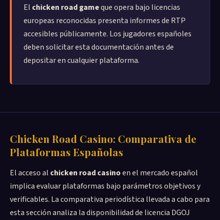
El
chicken road game
que opera bajo licencias
europeas reconocidas presenta informes de RTP
accesibles públicamente. Los jugadores españoles
deben solicitar esta documentación antes de
depositar en cualquier plataforma.
Chicken Road Casino: Comparativa de
Plataformas Españolas
El acceso al
chicken road casino
en el mercado español
implica evaluar plataformas bajo parámetros objetivos y
verificables. La comparativa periodística llevada a cabo para
esta sección analiza la disponibilidad de licencia DGOJ