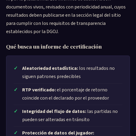
documentos vivos, revisados con periodicidad anual, cuyos
resultados deben publicarse en la sección legal del sitio
para cumplir con los requisitos de transparencia
establecidos por la DGOJ.
Qué busca un informe de certificación
Aleatoriedad estadística:
los resultados no
siguen patrones predecibles
RTP verificado:
el porcentaje de retorno
coincide con el declarado por el proveedor
Integridad del flujo de datos:
las partidas no
pueden ser alteradas en tránsito
Protección de datos del jugador: