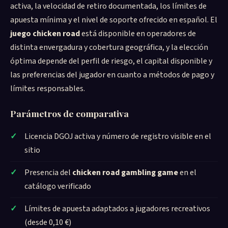
activa, la velocidad de retiro documentada, los límites de
apuesta mínima y el nivel de soporte ofrecido en español. El
juego chicken road
está disponible en operadores de
distinta envergadura y cobertura geográfica, y la elección
óptima depende del perfil de riesgo, el capital disponible y
las preferencias del jugador en cuanto a métodos de pago y
límites responsables.
Parámetros de comparativa
Licencia DGOJ activa y número de registro visible en el
sitio
Presencia del
chicken road gambling game
en el
catálogo verificado
Límites de apuesta adaptados a jugadores recreativos
(desde 0,10 €)