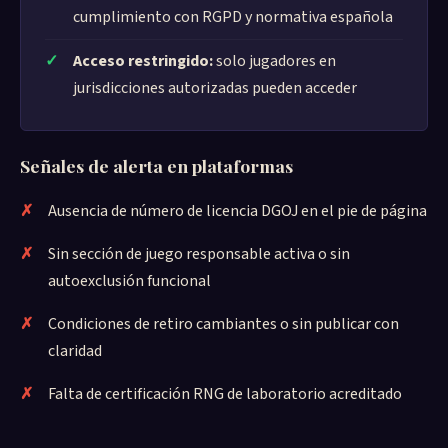
cumplimiento con RGPD y normativa española
Acceso restringido:
solo jugadores en
jurisdicciones autorizadas pueden acceder
Señales de alerta en plataformas
Ausencia de número de licencia DGOJ en el pie de página
Sin sección de juego responsable activa o sin
autoexclusión funcional
Condiciones de retiro cambiantes o sin publicar con
claridad
Falta de certificación RNG de laboratorio acreditado