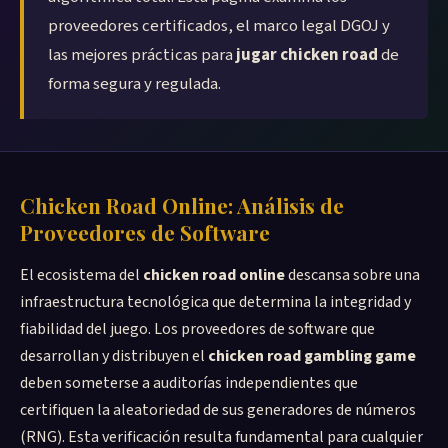
proveedores certificados, el marco legal DGOJ y
las mejores prácticas para
jugar chicken road
de
forma segura y regulada.
Chicken Road Online: Análisis de
Proveedores de Software
El ecosistema del
chicken road online
descansa sobre una
infraestructura tecnológica que determina la integridad y
fiabilidad del juego. Los proveedores de software que
desarrollan y distribuyen el
chicken road gambling game
deben someterse a auditorías independientes que
certifiquen la aleatoriedad de sus generadores de números
(RNG). Esta verificación resulta fundamental para cualquier